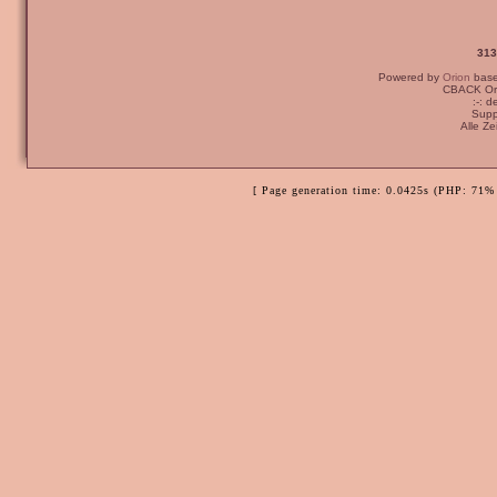
313
Powered by
Orion
bas
CBACK Ori
:-: 
Supp
Alle Z
[ Page generation time: 0.0425s (PHP: 71% 