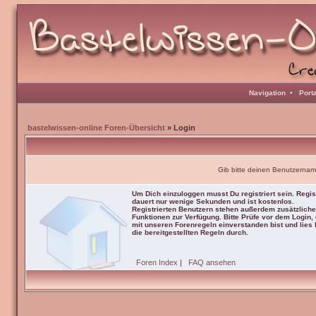
Navigation
•
Port
bastelwissen-online Foren-Übersicht
» Login
Gib bitte deinen Benutzernam
Um Dich einzuloggen musst Du registriert sein. Regis
dauert nur wenige Sekunden und ist kostenlos.
Registrierten Benutzern stehen außerdem zusätzliche
Funktionen zur Verfügung. Bitte Prüfe vor dem Login,
mit unseren Forenregeln einverstanden bist und lies b
die bereitgestellten Regeln durch.
Foren Index
|
FAQ ansehen