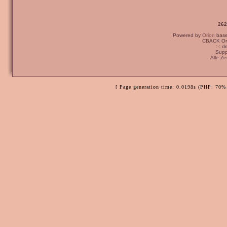
262
Powered by
Orion
bas
CBACK Ori
:-: 
Supp
Alle Z
[ Page generation time: 0.0198s (PHP: 70% 