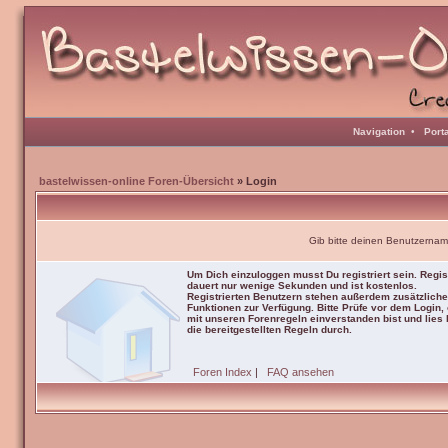
Navigation
•
Port
bastelwissen-online Foren-Übersicht
» Login
Gib bitte deinen Benutzernam
Um Dich einzuloggen musst Du registriert sein. Regis
dauert nur wenige Sekunden und ist kostenlos.
Registrierten Benutzern stehen außerdem zusätzliche
Funktionen zur Verfügung. Bitte Prüfe vor dem Login,
mit unseren Forenregeln einverstanden bist und lies b
die bereitgestellten Regeln durch.
Foren Index
|
FAQ ansehen