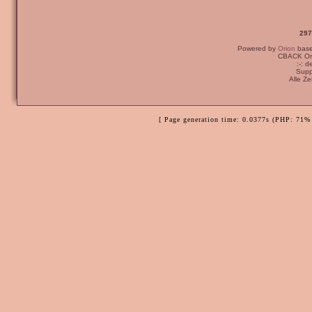
297
Powered by
Orion
bas
CBACK Ori
:-: 
Supp
Alle Z
[ Page generation time: 0.0377s (PHP: 71% 