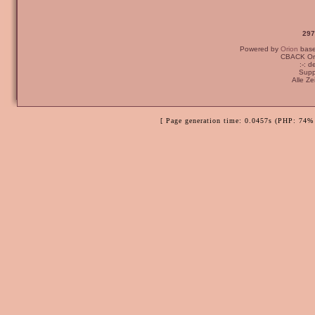
297
Powered by
Orion
bas
CBACK Ori
:-: 
Supp
Alle Z
[ Page generation time: 0.0457s (PHP: 74% 