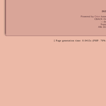
262
Powered by
Orion
bas
CBACK Ori
:-: 
Supp
Alle Z
[ Page generation time: 0.0415s (PHP: 70% 