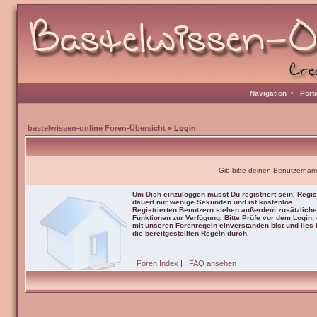
Navigation
•
Port
bastelwissen-online Foren-Übersicht
» Login
Gib bitte deinen Benutzernam
Um Dich einzuloggen musst Du registriert sein. Regis
dauert nur wenige Sekunden und ist kostenlos.
Registrierten Benutzern stehen außerdem zusätzliche
Funktionen zur Verfügung. Bitte Prüfe vor dem Login,
mit unseren Forenregeln einverstanden bist und lies b
die bereitgestellten Regeln durch.
Foren Index
|
FAQ ansehen