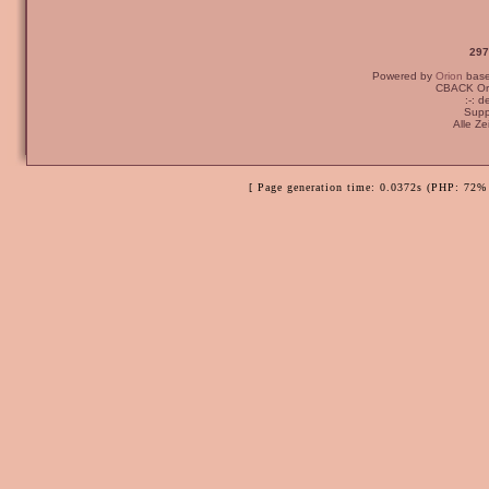
297
Powered by
Orion
bas
CBACK Ori
:-: 
Supp
Alle Z
[ Page generation time: 0.0372s (PHP: 72% 