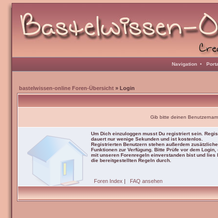
Navigation
•
Port
bastelwissen-online Foren-Übersicht
» Login
Gib bitte deinen Benutzernam
Um Dich einzuloggen musst Du registriert sein. Regis
dauert nur wenige Sekunden und ist kostenlos.
Registrierten Benutzern stehen außerdem zusätzliche
Funktionen zur Verfügung. Bitte Prüfe vor dem Login,
mit unseren Forenregeln einverstanden bist und lies b
die bereitgestellten Regeln durch.
Foren Index
|
FAQ ansehen