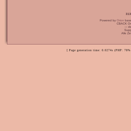
313
Powered by
Orion
bas
CBACK Ori
:-: 
Supp
Alle Z
[ Page generation time: 0.0274s (PHP: 78% 