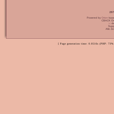
297
Powered by
Orion
bas
CBACK Ori
:-: 
Supp
Alle Z
[ Page generation time: 0.0516s (PHP: 73% 