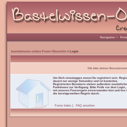
Navigation
•
Port
bastelwissen-online Foren-Übersicht
» Login
Gib bitte deinen Benutzernam
Um Dich einzuloggen musst Du registriert sein. Regis
dauert nur wenige Sekunden und ist kostenlos.
Registrierten Benutzern stehen außerdem zusätzliche
Funktionen zur Verfügung. Bitte Prüfe vor dem Login,
mit unseren Forenregeln einverstanden bist und lies b
die bereitgestellten Regeln durch.
Foren Index
|
FAQ ansehen