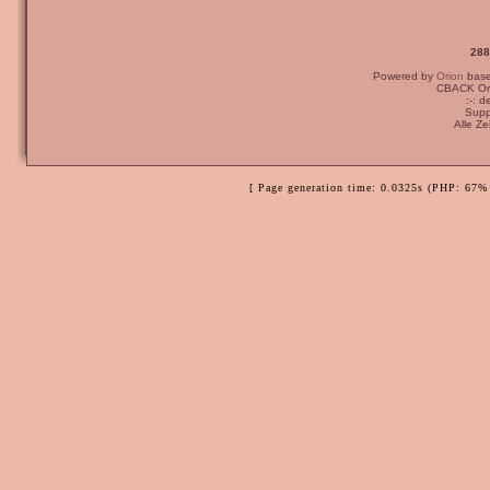
288
Powered by
Orion
bas
CBACK Ori
:-: 
Supp
Alle Z
[ Page generation time: 0.0325s (PHP: 67% 