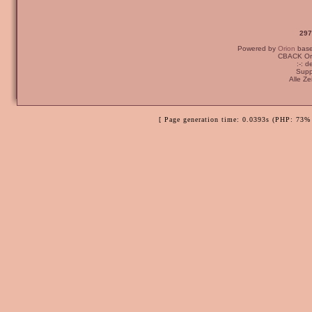
297
Powered by
Orion
bas
CBACK Ori
:-: 
Supp
Alle Z
[ Page generation time: 0.0393s (PHP: 73% 