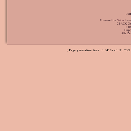
308
Powered by
Orion
bas
CBACK Ori
:-: 
Supp
Alle Z
[ Page generation time: 0.0418s (PHP: 73% 