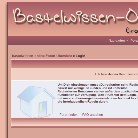
Navigation
•
Port
bastelwissen-online Foren-Übersicht
» Login
Gib bitte deinen Benutzernam
Um Dich einzuloggen musst Du registriert sein. Regis
dauert nur wenige Sekunden und ist kostenlos.
Registrierten Benutzern stehen außerdem zusätzliche
Funktionen zur Verfügung. Bitte Prüfe vor dem Login,
mit unseren Forenregeln einverstanden bist und lies b
die bereitgestellten Regeln durch.
Foren Index
|
FAQ ansehen