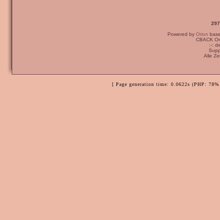
297
Powered by
Orion
bas
CBACK Ori
:-: 
Supp
Alle Z
[ Page generation time: 0.0622s (PHP: 78% 