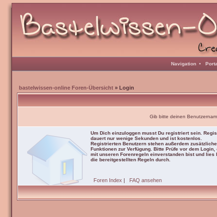
Navigation
•
Port
bastelwissen-online Foren-Übersicht
» Login
Gib bitte deinen Benutzernam
Um Dich einzuloggen musst Du registriert sein. Regis
dauert nur wenige Sekunden und ist kostenlos.
Registrierten Benutzern stehen außerdem zusätzliche
Funktionen zur Verfügung. Bitte Prüfe vor dem Login,
mit unseren Forenregeln einverstanden bist und lies b
die bereitgestellten Regeln durch.
Foren Index
|
FAQ ansehen