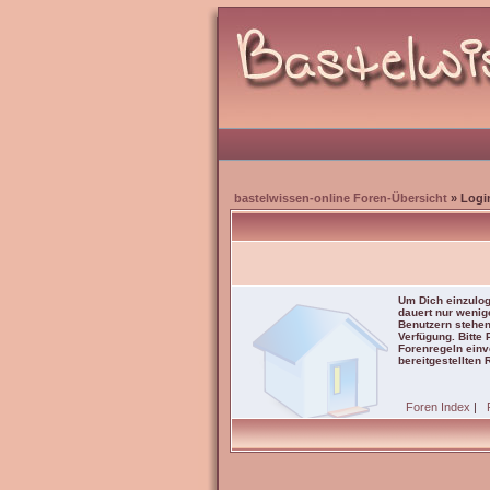
bastelwissen-online Foren-Übersicht
» Logi
Um Dich einzulog
dauert nur wenig
Benutzern stehen
Verfügung. Bitte
Forenregeln einve
bereitgestellten 
Foren Index
|