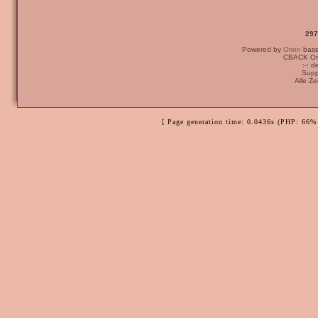
297
Powered by
Orion
bas
CBACK Ori
:-: 
Supp
Alle Z
[ Page generation time: 0.0436s (PHP: 66% 