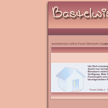
bastelwissen-online Foren-Übersicht
» Logi
Um Dich einzulog
dauert nur wenig
Benutzern stehen
Verfügung. Bitte
Forenregeln einve
bereitgestellten 
Foren Index
|