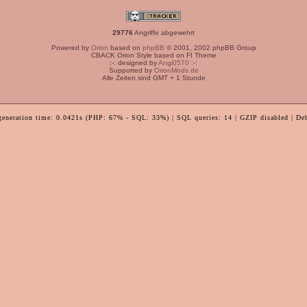
29776
Angriffe abgewehrt
Powered by
Orion
based on
phpBB
© 2001, 2002 phpBB Group
CBACK Orion Style based on FI Theme
:-: designed by
Angi0570
:-:
Supported by
OrionMods.de
Alle Zeiten sind GMT + 1 Stunde
generation time: 0.0421s (PHP: 67% - SQL: 33%) | SQL queries: 14 | GZIP disabled | De