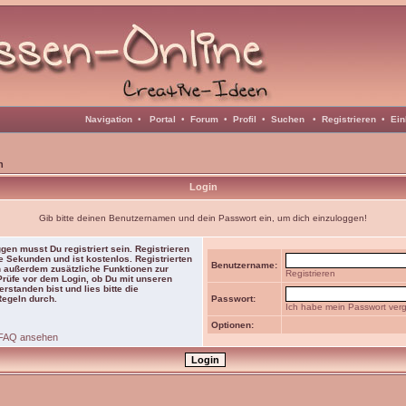
Navigation
•
Portal
•
Forum
•
Profil
•
Suchen
•
Registrieren
•
Ein
n
Login
Gib bitte deinen Benutzernamen und dein Passwort ein, um dich einzuloggen!
gen musst Du registriert sein. Registrieren
e Sekunden und ist kostenlos. Registrierten
Benutzername:
 außerdem zusätzliche Funktionen zur
Registrieren
 Prüfe vor dem Login, ob Du mit unseren
rstanden bist und lies bitte die
Regeln durch.
Passwort:
Ich habe mein Passwort ver
Optionen:
FAQ ansehen