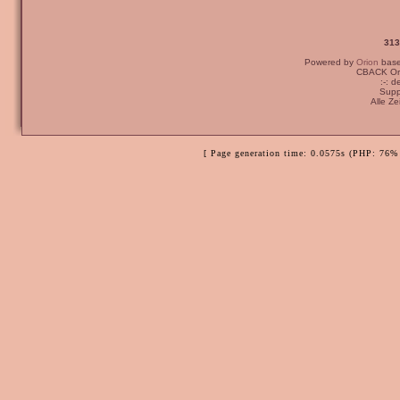
313
Powered by
Orion
bas
CBACK Ori
:-: 
Supp
Alle Z
[ Page generation time: 0.0575s (PHP: 76% 