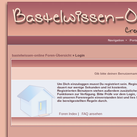
Navigation
•
Port
bastelwissen-online Foren-Übersicht
» Login
Gib bitte deinen Benutzernam
Um Dich einzuloggen musst Du registriert sein. Regis
dauert nur wenige Sekunden und ist kostenlos.
Registrierten Benutzern stehen außerdem zusätzliche
Funktionen zur Verfügung. Bitte Prüfe vor dem Login,
mit unseren Forenregeln einverstanden bist und lies b
die bereitgestellten Regeln durch.
Foren Index
|
FAQ ansehen