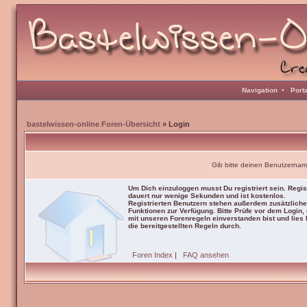
Navigation
•
Port
bastelwissen-online Foren-Übersicht
» Login
Gib bitte deinen Benutzernam
Um Dich einzuloggen musst Du registriert sein. Regis
dauert nur wenige Sekunden und ist kostenlos.
Registrierten Benutzern stehen außerdem zusätzliche
Funktionen zur Verfügung. Bitte Prüfe vor dem Login,
mit unseren Forenregeln einverstanden bist und lies b
die bereitgestellten Regeln durch.
Foren Index
|
FAQ ansehen