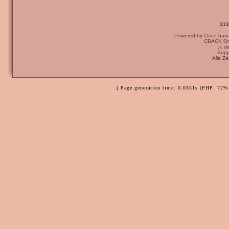
313
Powered by
Orion
bas
CBACK Ori
:-: 
Supp
Alle Z
[ Page generation time: 0.0351s (PHP: 72% 