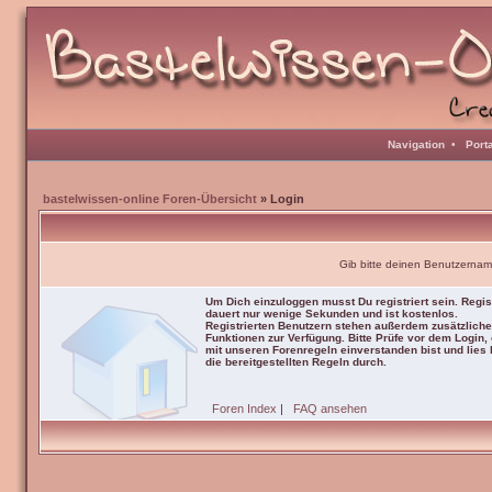
Navigation
•
Port
bastelwissen-online Foren-Übersicht
» Login
Gib bitte deinen Benutzernam
Um Dich einzuloggen musst Du registriert sein. Regis
dauert nur wenige Sekunden und ist kostenlos.
Registrierten Benutzern stehen außerdem zusätzliche
Funktionen zur Verfügung. Bitte Prüfe vor dem Login,
mit unseren Forenregeln einverstanden bist und lies b
die bereitgestellten Regeln durch.
Foren Index
|
FAQ ansehen