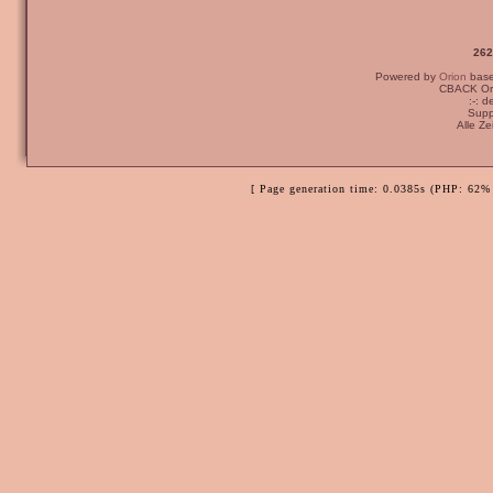
262
Powered by
Orion
bas
CBACK Ori
:-: 
Supp
Alle Z
[ Page generation time: 0.0385s (PHP: 62% 