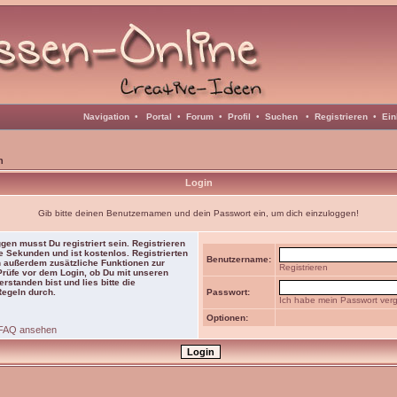
Navigation
•
Portal
•
Forum
•
Profil
•
Suchen
•
Registrieren
•
Ein
n
Login
Gib bitte deinen Benutzernamen und dein Passwort ein, um dich einzuloggen!
gen musst Du registriert sein. Registrieren
e Sekunden und ist kostenlos. Registrierten
Benutzername:
 außerdem zusätzliche Funktionen zur
Registrieren
 Prüfe vor dem Login, ob Du mit unseren
rstanden bist und lies bitte die
Regeln durch.
Passwort:
Ich habe mein Passwort ver
Optionen:
FAQ ansehen