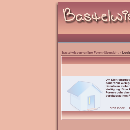
bastelwissen-online Foren-Übersicht
» Logi
Um Dich einzulog
dauert nur wenig
Benutzern stehen
Verfügung. Bitte
Forenregeln einve
bereitgestellten 
Foren Index
|