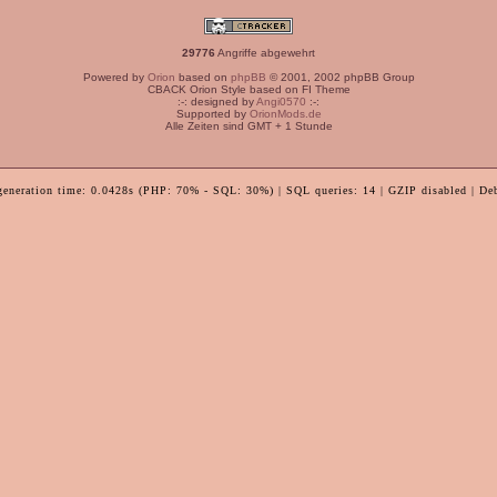
29776
Angriffe abgewehrt
Powered by
Orion
based on
phpBB
© 2001, 2002 phpBB Group
CBACK Orion Style based on FI Theme
:-: designed by
Angi0570
:-:
Supported by
OrionMods.de
Alle Zeiten sind GMT + 1 Stunde
generation time: 0.0428s (PHP: 70% - SQL: 30%) | SQL queries: 14 | GZIP disabled | De