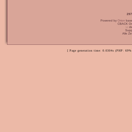
297
Powered by
Orion
bas
CBACK Ori
:-: 
Supp
Alle Z
[ Page generation time: 0.0304s (PHP: 69% 