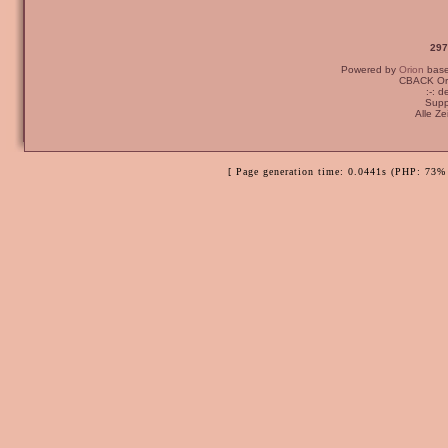
297
Powered by
Orion
bas
CBACK Ori
:-: 
Supp
Alle Z
[ Page generation time: 0.0441s (PHP: 73% 