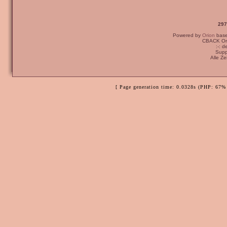
297
Powered by
Orion
bas
CBACK Ori
:-: 
Supp
Alle Z
[ Page generation time: 0.0328s (PHP: 67% 