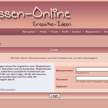
Navigation
•
Portal
•
Forum
•
Profil
•
Suchen
•
Registrieren
•
Ein
n
Login
Gib bitte deinen Benutzernamen und dein Passwort ein, um dich einzuloggen!
gen musst Du registriert sein. Registrieren
e Sekunden und ist kostenlos. Registrierten
Benutzername:
 außerdem zusätzliche Funktionen zur
Registrieren
 Prüfe vor dem Login, ob Du mit unseren
rstanden bist und lies bitte die
Regeln durch.
Passwort:
Ich habe mein Passwort ver
Optionen:
FAQ ansehen