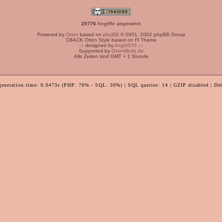
29776
Angriffe abgewehrt
Powered by
Orion
based on
phpBB
© 2001, 2002 phpBB Group
CBACK Orion Style based on FI Theme
:-: designed by
Angi0570
:-:
Supported by
OrionMods.de
Alle Zeiten sind GMT + 1 Stunde
generation time: 0.0473s (PHP: 70% - SQL: 30%) | SQL queries: 14 | GZIP disabled | De