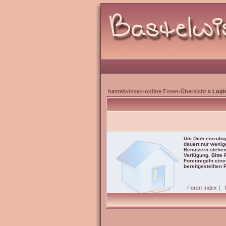
bastelwissen-online Foren-Übersicht
» Logi
Um Dich einzulog
dauert nur wenig
Benutzern stehen
Verfügung. Bitte
Forenregeln einve
bereitgestellten 
Foren Index
|