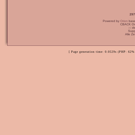
297
Powered by
Orion
bas
CBACK Ori
:-: 
Supp
Alle Z
[ Page generation time: 0.0529s (PHP: 62% 