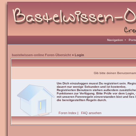
Navigation
•
Port
bastelwissen-online Foren-Übersicht
» Login
Gib bitte deinen Benutzernam
Um Dich einzuloggen musst Du registriert sein. Regis
dauert nur wenige Sekunden und ist kostenlos.
Registrierten Benutzern stehen außerdem zusätzliche
Funktionen zur Verfügung. Bitte Prüfe vor dem Login,
mit unseren Forenregeln einverstanden bist und lies b
die bereitgestellten Regeln durch.
Foren Index
|
FAQ ansehen