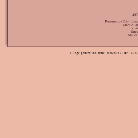
297
Powered by
Orion
bas
CBACK Ori
:-: 
Supp
Alle Z
[ Page generation time: 0.0288s (PHP: 66% 