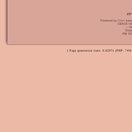
297
Powered by
Orion
bas
CBACK Ori
:-: 
Supp
Alle Z
[ Page generation time: 0.0297s (PHP: 74% 