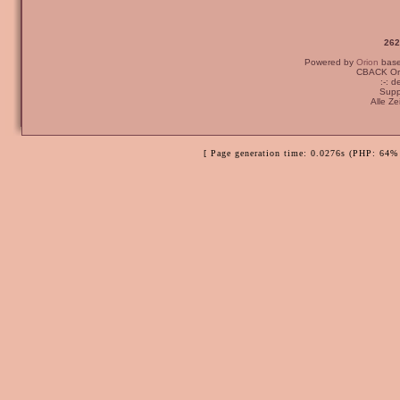
262
Powered by
Orion
bas
CBACK Ori
:-: 
Supp
Alle Z
[ Page generation time: 0.0276s (PHP: 64% 