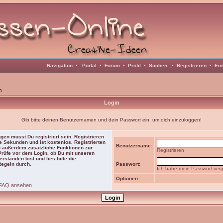
Navigation
•
Portal
•
Forum
•
Profil
•
Suchen
•
Registrieren
•
Ein
n
Login
Gib bitte deinen Benutzernamen und dein Passwort ein, um dich einzuloggen!
gen musst Du registriert sein. Registrieren
e Sekunden und ist kostenlos. Registrierten
Benutzername:
 außerdem zusätzliche Funktionen zur
Registrieren
 Prüfe vor dem Login, ob Du mit unseren
rstanden bist und lies bitte die
Regeln durch.
Passwort:
Ich habe mein Passwort ver
Optionen:
FAQ ansehen