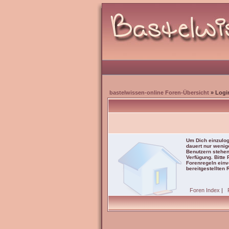
bastelwissen-online Foren-Übersicht
» Logi
Um Dich einzulog
dauert nur wenig
Benutzern stehen
Verfügung. Bitte
Forenregeln einve
bereitgestellten 
Foren Index
|