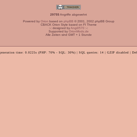
29755
Angriffe abgewehrt
Powered by
Orion
based on
phpBB
© 2001, 2002 phpBB Group
CBACK Orion Style based on FI Theme
:-: designed by
Angi0570
:-:
Supported by
OrionMods.de
Alle Zeiten sind GMT + 1 Stunde
generation time: 0.0225s (PHP: 70% - SQL: 30%) | SQL queries: 14 | GZIP disabled | De