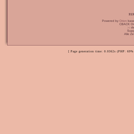
313
Powered by
Orion
bas
CBACK Ori
:-: 
Supp
Alle Z
[ Page generation time: 0.0362s (PHP: 69% 