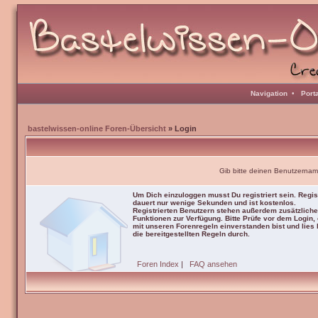
Navigation
•
Port
bastelwissen-online Foren-Übersicht
» Login
Gib bitte deinen Benutzernam
Um Dich einzuloggen musst Du registriert sein. Regis
dauert nur wenige Sekunden und ist kostenlos.
Registrierten Benutzern stehen außerdem zusätzliche
Funktionen zur Verfügung. Bitte Prüfe vor dem Login,
mit unseren Forenregeln einverstanden bist und lies b
die bereitgestellten Regeln durch.
Foren Index
|
FAQ ansehen