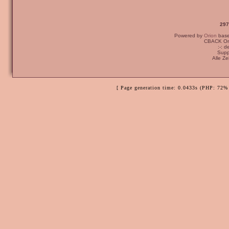
297
Powered by
Orion
bas
CBACK Ori
:-: 
Supp
Alle Z
[ Page generation time: 0.0433s (PHP: 72% 