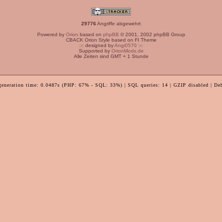
29776
Angriffe abgewehrt
Powered by
Orion
based on
phpBB
© 2001, 2002 phpBB Group
CBACK Orion Style based on FI Theme
:-: designed by
Angi0570
:-:
Supported by
OrionMods.de
Alle Zeiten sind GMT + 1 Stunde
generation time: 0.0487s (PHP: 67% - SQL: 33%) | SQL queries: 14 | GZIP disabled | De