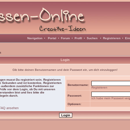
Navigation
•
Portal
•
Forum
•
Profil
•
Suchen
•
Registrieren
•
Ein
n
Login
Gib bitte deinen Benutzernamen und dein Passwort ein, um dich einzuloggen!
gen musst Du registriert sein. Registrieren
e Sekunden und ist kostenlos. Registrierten
Benutzername:
 außerdem zusätzliche Funktionen zur
Registrieren
 Prüfe vor dem Login, ob Du mit unseren
rstanden bist und lies bitte die
Regeln durch.
Passwort:
Ich habe mein Passwort ver
Optionen:
FAQ ansehen