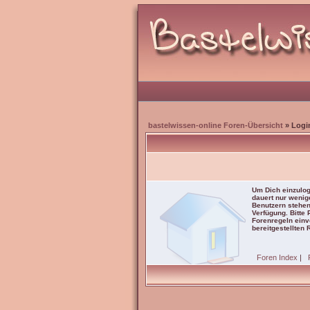
bastelwissen-online Foren-Übersicht
» Logi
Um Dich einzulog
dauert nur wenig
Benutzern stehen
Verfügung. Bitte
Forenregeln einve
bereitgestellten 
Foren Index
|