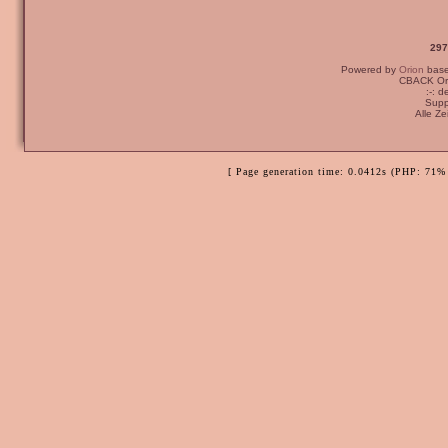
297
Powered by
Orion
bas
CBACK Ori
:-: 
Supp
Alle Z
[ Page generation time: 0.0412s (PHP: 71% 