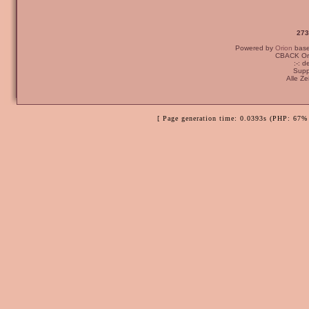
273
Powered by
Orion
bas
CBACK Ori
:-: 
Supp
Alle Z
[ Page generation time: 0.0393s (PHP: 67% 