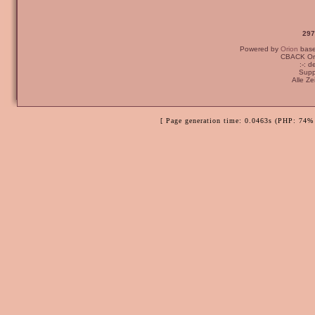
297
Powered by
Orion
bas
CBACK Ori
:-: 
Supp
Alle Z
[ Page generation time: 0.0463s (PHP: 74% 