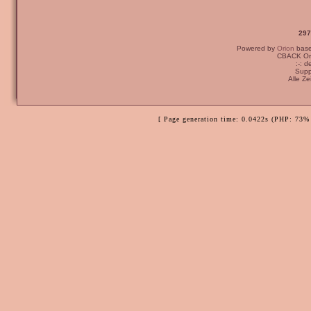
297
Powered by
Orion
bas
CBACK Ori
:-: 
Supp
Alle Z
[ Page generation time: 0.0422s (PHP: 73% 