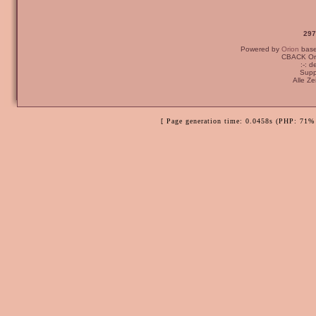
297
Powered by
Orion
bas
CBACK Ori
:-: 
Supp
Alle Z
[ Page generation time: 0.0458s (PHP: 71% 