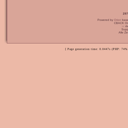
297
Powered by
Orion
bas
CBACK Ori
:-: 
Supp
Alle Z
[ Page generation time: 0.0447s (PHP: 74% 