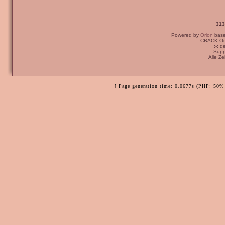
313
Powered by
Orion
bas
CBACK Ori
:-: 
Supp
Alle Z
[ Page generation time: 0.0677s (PHP: 50% 