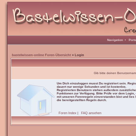
Navigation
•
Port
bastelwissen-online Foren-Übersicht
» Login
Gib bitte deinen Benutzernam
Um Dich einzuloggen musst Du registriert sein. Regis
dauert nur wenige Sekunden und ist kostenlos.
Registrierten Benutzern stehen außerdem zusätzliche
Funktionen zur Verfügung. Bitte Prüfe vor dem Login,
mit unseren Forenregeln einverstanden bist und lies b
die bereitgestellten Regeln durch.
Foren Index
|
FAQ ansehen