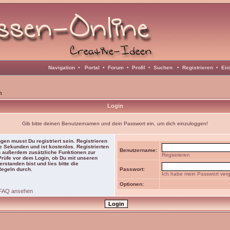
Navigation
•
Portal
•
Forum
•
Profil
•
Suchen
•
Registrieren
•
Ein
n
Login
Gib bitte deinen Benutzernamen und dein Passwort ein, um dich einzuloggen!
gen musst Du registriert sein. Registrieren
e Sekunden und ist kostenlos. Registrierten
Benutzername:
 außerdem zusätzliche Funktionen zur
Registrieren
 Prüfe vor dem Login, ob Du mit unseren
rstanden bist und lies bitte die
Regeln durch.
Passwort:
Ich habe mein Passwort ver
Optionen:
FAQ ansehen