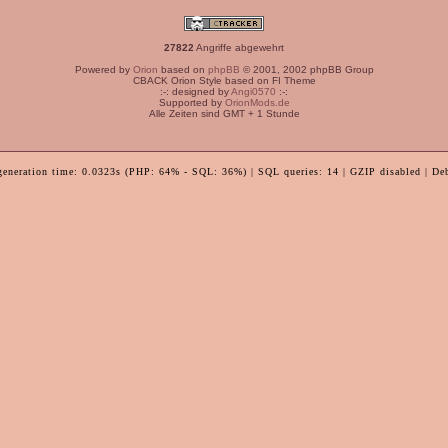
27822
Angriffe abgewehrt
Powered by
Orion
based on
phpBB
© 2001, 2002 phpBB Group
CBACK Orion Style based on FI Theme
:-: designed by
Angi0570
:-:
Supported by
OrionMods.de
Alle Zeiten sind GMT + 1 Stunde
generation time: 0.0323s (PHP: 64% - SQL: 36%) | SQL queries: 14 | GZIP disabled | De