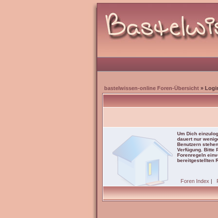
bastelwissen-online Foren-Übersicht
» Logi
Um Dich einzulog
dauert nur wenig
Benutzern stehen
Verfügung. Bitte
Forenregeln einve
bereitgestellten 
Foren Index
|