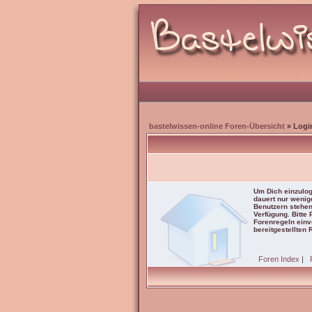
bastelwissen-online Foren-Übersicht
» Logi
Um Dich einzulog
dauert nur wenig
Benutzern stehen
Verfügung. Bitte
Forenregeln einve
bereitgestellten 
Foren Index
|