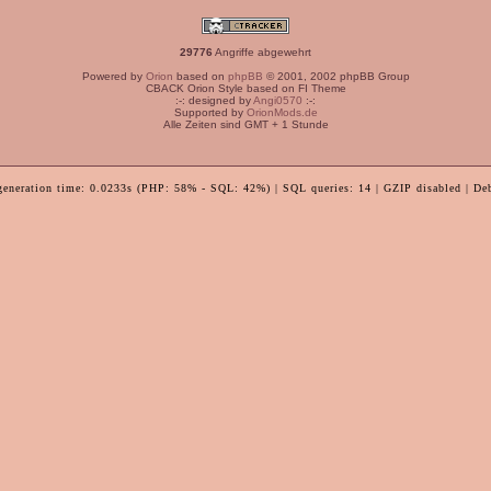
29776
Angriffe abgewehrt
Powered by
Orion
based on
phpBB
© 2001, 2002 phpBB Group
CBACK Orion Style based on FI Theme
:-: designed by
Angi0570
:-:
Supported by
OrionMods.de
Alle Zeiten sind GMT + 1 Stunde
generation time: 0.0233s (PHP: 58% - SQL: 42%) | SQL queries: 14 | GZIP disabled | De