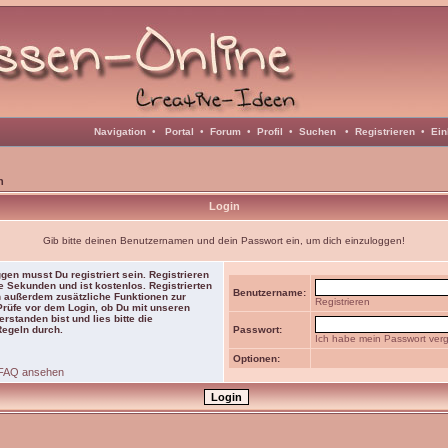
Navigation
•
Portal
•
Forum
•
Profil
•
Suchen
•
Registrieren
•
Ein
n
Login
Gib bitte deinen Benutzernamen und dein Passwort ein, um dich einzuloggen!
gen musst Du registriert sein. Registrieren
e Sekunden und ist kostenlos. Registrierten
Benutzername:
 außerdem zusätzliche Funktionen zur
Registrieren
 Prüfe vor dem Login, ob Du mit unseren
rstanden bist und lies bitte die
Regeln durch.
Passwort:
Ich habe mein Passwort ver
Optionen:
FAQ ansehen