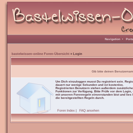
Navigation
•
Port
bastelwissen-online Foren-Übersicht
» Login
Gib bitte deinen Benutzernam
Um Dich einzuloggen musst Du registriert sein. Regis
dauert nur wenige Sekunden und ist kostenlos.
Registrierten Benutzern stehen außerdem zusätzliche
Funktionen zur Verfügung. Bitte Prüfe vor dem Login,
mit unseren Forenregeln einverstanden bist und lies b
die bereitgestellten Regeln durch.
Foren Index
|
FAQ ansehen