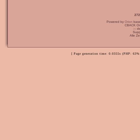
272
Powered by
Orion
bas
CBACK Ori
:-: 
Supp
Alle Z
[ Page generation time: 0.0355s (PHP: 63% 