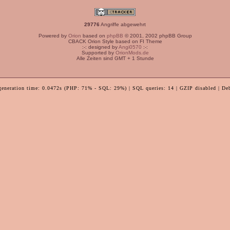
29776
Angriffe abgewehrt
Powered by
Orion
based on
phpBB
© 2001, 2002 phpBB Group
CBACK Orion Style based on FI Theme
:-: designed by
Angi0570
:-:
Supported by
OrionMods.de
Alle Zeiten sind GMT + 1 Stunde
generation time: 0.0472s (PHP: 71% - SQL: 29%) | SQL queries: 14 | GZIP disabled | De