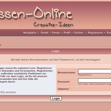
Navigation
•
Portal
•
Forum
•
Profil
•
Suchen
•
Registrieren
•
Ein
n
Login
Gib bitte deinen Benutzernamen und dein Passwort ein, um dich einzuloggen!
gen musst Du registriert sein. Registrieren
e Sekunden und ist kostenlos. Registrierten
Benutzername:
 außerdem zusätzliche Funktionen zur
Registrieren
 Prüfe vor dem Login, ob Du mit unseren
rstanden bist und lies bitte die
Regeln durch.
Passwort:
Ich habe mein Passwort ver
Optionen:
FAQ ansehen