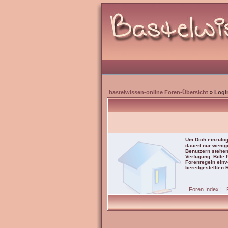
bastelwissen-online Foren-Übersicht
» Logi
Um Dich einzulog
dauert nur wenig
Benutzern stehen
Verfügung. Bitte
Forenregeln einve
bereitgestellten 
Foren Index
|