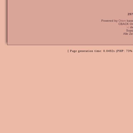
297
Powered by
Orion
bas
CBACK Ori
:-: 
Supp
Alle Z
[ Page generation time: 0.0492s (PHP: 73% 