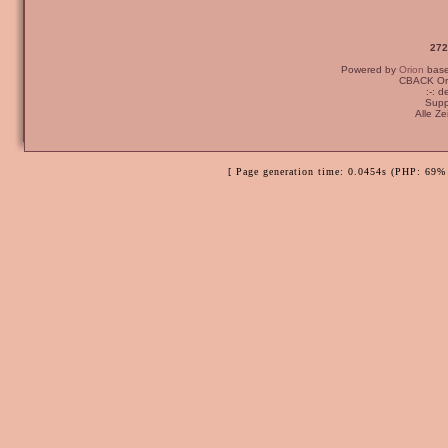
272
Powered by
Orion
bas
CBACK Ori
:-: 
Supp
Alle Z
[ Page generation time: 0.0454s (PHP: 69% 