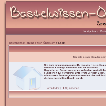
Navigation
•
Port
bastelwissen-online Foren-Übersicht
» Login
Gib bitte deinen Benutzernam
Um Dich einzuloggen musst Du registriert sein. Regis
dauert nur wenige Sekunden und ist kostenlos.
Registrierten Benutzern stehen außerdem zusätzliche
Funktionen zur Verfügung. Bitte Prüfe vor dem Login,
mit unseren Forenregeln einverstanden bist und lies b
die bereitgestellten Regeln durch.
Foren Index
|
FAQ ansehen