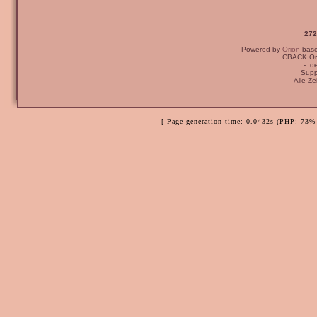
272
Powered by
Orion
bas
CBACK Ori
:-: 
Supp
Alle Z
[ Page generation time: 0.0432s (PHP: 73% 