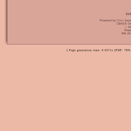
313
Powered by
Orion
bas
CBACK Ori
:-: 
Supp
Alle Z
[ Page generation time: 0.0371s (PHP: 78% 