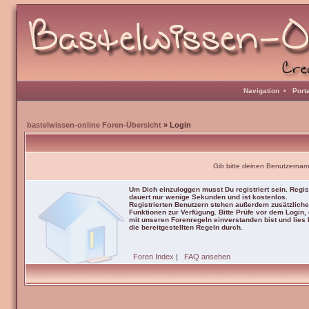
Navigation
•
Port
bastelwissen-online Foren-Übersicht
» Login
Gib bitte deinen Benutzernam
Um Dich einzuloggen musst Du registriert sein. Regis
dauert nur wenige Sekunden und ist kostenlos.
Registrierten Benutzern stehen außerdem zusätzliche
Funktionen zur Verfügung. Bitte Prüfe vor dem Login,
mit unseren Forenregeln einverstanden bist und lies b
die bereitgestellten Regeln durch.
Foren Index
|
FAQ ansehen