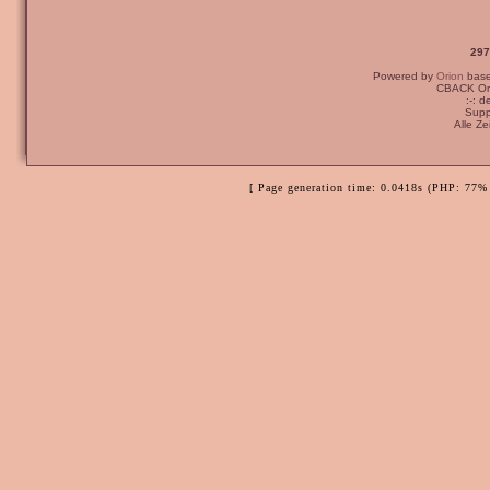
297
Powered by
Orion
bas
CBACK Ori
:-: 
Supp
Alle Z
[ Page generation time: 0.0418s (PHP: 77% 