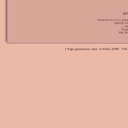
297
Powered by
Orion
bas
CBACK Ori
:-: 
Supp
Alle Z
[ Page generation time: 0.0326s (PHP: 73% 