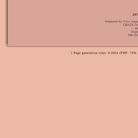
297
Powered by
Orion
bas
CBACK Ori
:-: 
Supp
Alle Z
[ Page generation time: 0.045s (PHP: 74% 