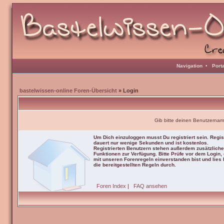
Navigation
•
Port
bastelwissen-online Foren-Übersicht
» Login
Gib bitte deinen Benutzernam
Um Dich einzuloggen musst Du registriert sein. Regis
dauert nur wenige Sekunden und ist kostenlos.
Registrierten Benutzern stehen außerdem zusätzliche
Funktionen zur Verfügung. Bitte Prüfe vor dem Login,
mit unseren Forenregeln einverstanden bist und lies b
die bereitgestellten Regeln durch.
Foren Index
|
FAQ ansehen