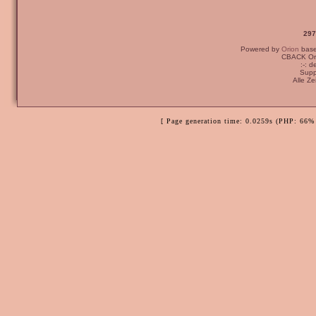
297
Powered by
Orion
bas
CBACK Ori
:-: 
Supp
Alle Z
[ Page generation time: 0.0259s (PHP: 66% 